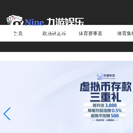
首页
欧洲杯足球
体育赛事直
体育集
体育信息
播