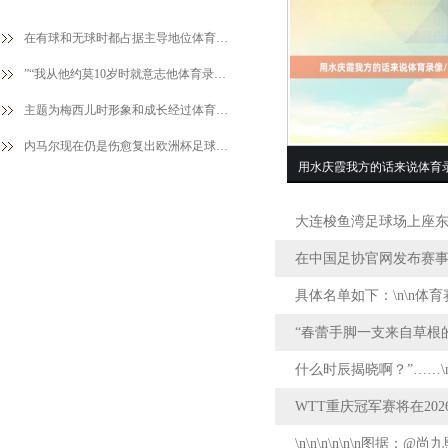
在有球和无球时都占据主导地位体育录像/图片
”“我从他约莫10岁时就意志他体育录像/图片
主题为梅西儿时形象和成长经过体育录像/图片
内马尔现在仍是伤愈复出欧洲杯足球体育信息
大连梭鱼湾足球场上座东
在中国足协官网发布赛事
具体名单如下：\n\n体
“春蕾手脚一支来自草根
什么时辰揭晓啊？”……\
WTT重庆冠军赛将在20